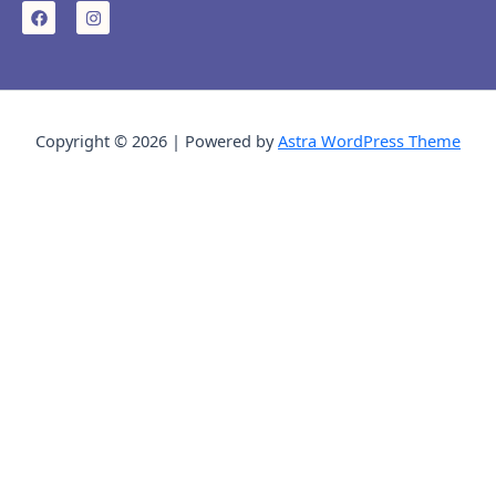
F
I
a
n
c
s
e
t
b
a
o
g
o
r
k
a
Copyright © 2026 | Powered by
Astra WordPress Theme
m