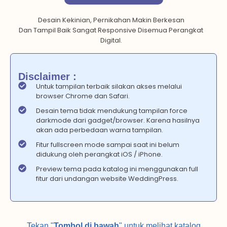
Desain Kekinian, Pernikahan Makin Berkesan
Dan Tampil Baik Sangat Responsive Disemua Perangkat
Digital.
Disclaimer :
Untuk tampilan terbaik silakan akses melalui
browser Chrome dan Safari.
Desain tema tidak mendukung tampilan force
darkmode dari gadget/browser. Karena hasilnya
akan ada perbedaan warna tampilan.
Fitur fullscreen mode sampai saat ini belum
didukung oleh perangkat iOS / iPhone.
Preview tema pada katalog ini menggunakan full
fitur dari undangan website WeddingPress.
Tekan "
Tombol di bawah
" untuk melihat katalog