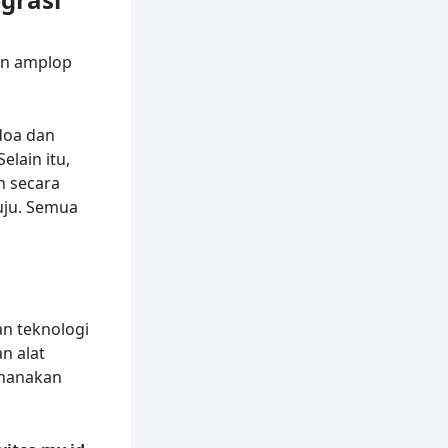
dan amplop
doa dan
elain itu,
h secara
uju. Semua
an teknologi
n alat
rhanakan