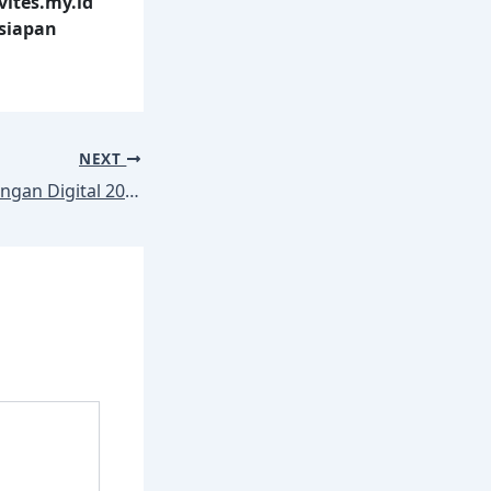
ites.my.id
rsiapan
NEXT
Tren Desain Undangan Digital 2025/2026: Ciptakan Momen yang Tak Terlupakan