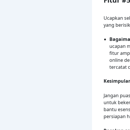
Ucapkan sel
yang berisik
Bagaima
ucapan me
fitur am
online d
tercatat
Kesimpula
Jangan puas
untuk beker
bantu esen
persiapan h