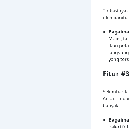
“Lokasinya 
oleh paniti
Bagaima
Maps, ta
ikon peta
langsung 
yang ters
Fitur #
Selembar ke
Anda. Undan
banyak.
Bagaima
galeri fo