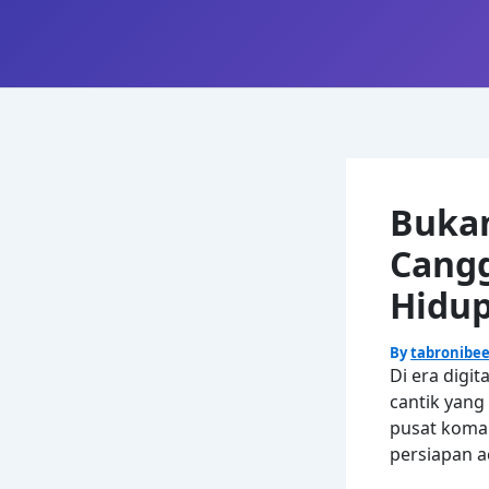
Skip
to
content
Bukan
Cang
Hidu
By
tabronibe
Di era digi
cantik yang
pusat koman
persiapan a