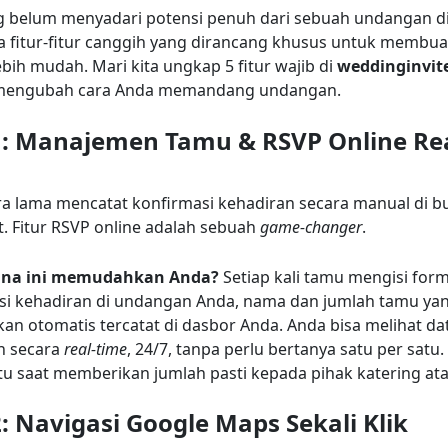
 belum menyadari potensi penuh dari sebuah undangan dig
a fitur-fitur canggih yang dirancang khusus untuk membua
ebih mudah. Mari kita ungkap 5 fitur wajib di
weddinginvit
mengubah cara Anda memandang undangan.
1: Manajemen Tamu & RSVP Online Re
a lama mencatat konfirmasi kehadiran secara manual di b
. Fitur RSVP online adalah sebuah
game-changer
.
na ini memudahkan Anda?
Setiap kali tamu mengisi form
si kehadiran di undangan Anda, nama dan jumlah tamu ya
an otomatis tercatat di dasbor Anda. Anda bisa melihat da
n secara
real-time
, 24/7, tanpa perlu bertanya satu per satu.
 saat memberikan jumlah pasti kepada pihak katering ata
2: Navigasi Google Maps Sekali Klik