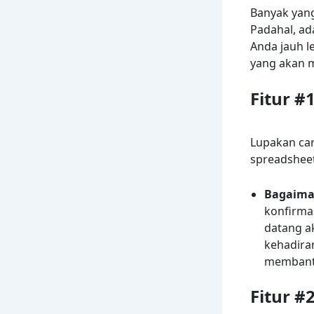
Banyak yang
Padahal, ad
Anda jauh l
yang akan 
Fitur #
Lupakan car
spreadsheet
Bagaima
konfirma
datang ak
kehadira
membantu
Fitur #