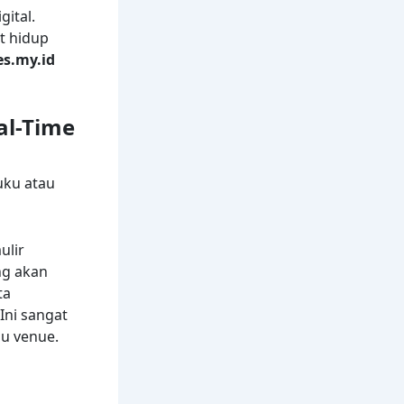
ital.
t hidup
es.my.id
al-Time
uku atau
ulir
ng akan
ta
 Ini sangat
u venue.