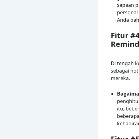
sapaan p
personal
Anda bah
Fitur #
Remind
Di tengah k
sebagai not
mereka.
Bagaima
penghitu
itu, beb
beberapa
kehadira
Fitur #