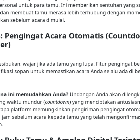
ersonal untuk para tamu. Ini memberikan sentuhan yang s
 dan membuat tamu merasa lebih terhubung dengan mom
kan sebelum acara dimulai.
4: Pengingat Acara Otomatis (Countd
er)
esibukan, wajar jika ada tamu yang lupa. Fitur pengingat b
ifikasi sopan untuk memastikan acara Anda selalu ada di b
na ini memudahkan Anda?
Undangan Anda akan dilengk
ng waktu mundur (
countdown
) yang menciptakan antusiasm
erapa platform memungkinkan pengiriman pengingat otoma
 jam sebelum acara kepada tamu yang telah mengonfirma
n.
5: Buku Tamu & Amplop Digital Terinte