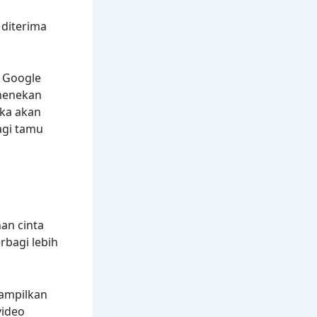
 diterima
 Google
 menekan
eka akan
agi tamu
an cinta
rbagi lebih
ampilkan
video