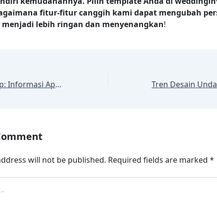
ndiri kemudahannya. Pilih template Anda di weddinginv
bagaimana fitur-fitur canggih kami dapat mengubah pe
 menjadi lebih ringan dan menyenangkan
!
Checklist Lengkap: Informasi Apa Saja yang Wajib Ada di Undangan Digital Anda?
 Comment
ddress will not be published.
Required fields are marked
*