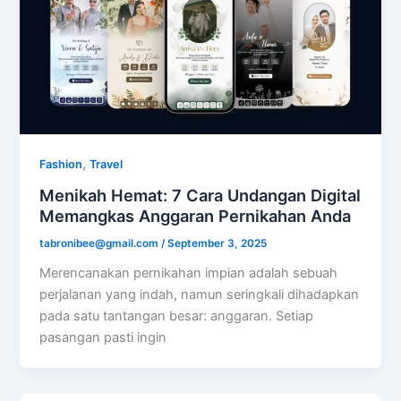
,
Fashion
Travel
Menikah Hemat: 7 Cara Undangan Digital
Memangkas Anggaran Pernikahan Anda
tabronibee@gmail.com
/
September 3, 2025
Merencanakan pernikahan impian adalah sebuah
perjalanan yang indah, namun seringkali dihadapkan
pada satu tantangan besar: anggaran. Setiap
pasangan pasti ingin