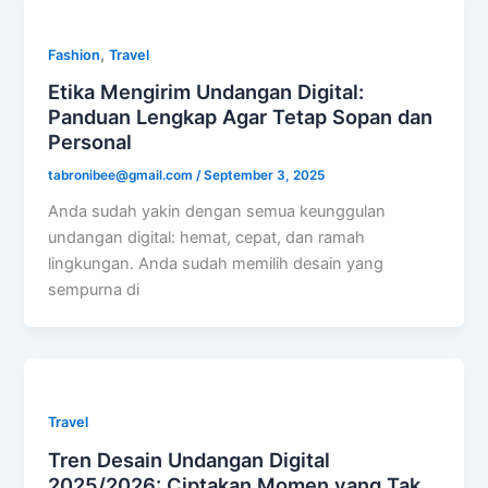
,
Fashion
Travel
Etika Mengirim Undangan Digital:
Panduan Lengkap Agar Tetap Sopan dan
Personal
tabronibee@gmail.com
/
September 3, 2025
Anda sudah yakin dengan semua keunggulan
undangan digital: hemat, cepat, dan ramah
lingkungan. Anda sudah memilih desain yang
sempurna di
Travel
Tren Desain Undangan Digital
2025/2026: Ciptakan Momen yang Tak