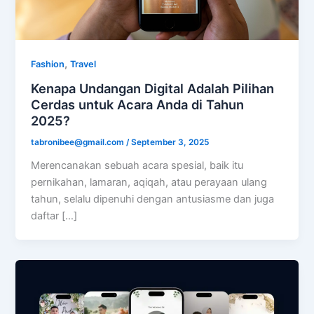
,
Fashion
Travel
Kenapa Undangan Digital Adalah Pilihan
Cerdas untuk Acara Anda di Tahun
2025?
tabronibee@gmail.com
/
September 3, 2025
Merencanakan sebuah acara spesial, baik itu
pernikahan, lamaran, aqiqah, atau perayaan ulang
tahun, selalu dipenuhi dengan antusiasme dan juga
daftar […]